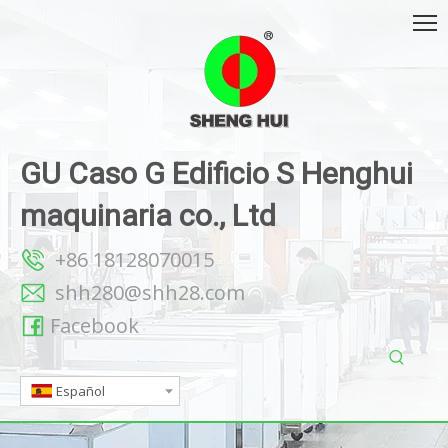
GU Caso G Edificio S Henghui
maquinaria co., Ltd
+86 18128070015
shh280@shh28.com
Facebook
Español