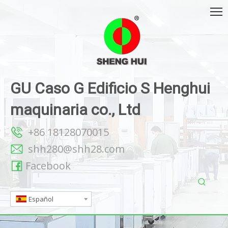
GU Caso G Edificio S Henghui
maquinaria co., Ltd
+86 18128070015
shh280@shh28.com
Facebook
Español