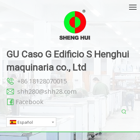
GU Caso G Edificio S Henghui
maquinaria co., Ltd
+86 18128070015
shh280@shh28.com
Facebook
Español