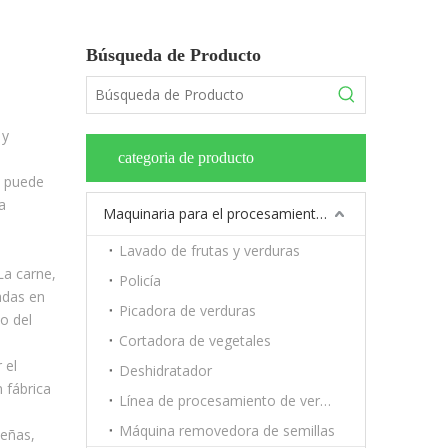
Búsqueda de Producto
 y
categoria de producto
a puede
a
Maquinaria para el procesamiento de frutas y verduras.
Lavado de frutas y verduras
La carne,
Policía
adas en
Picadora de verduras
ño del
Cortadora de vegetales
 el
Deshidratador
 fábrica
Línea de procesamiento de verduras y frutas.
Máquina removedora de semillas
eñas,