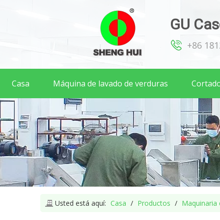
GU Caso
+86 18
Casa
Máquina de lavado de verduras
Cortado
Usted está aquí:
Casa
/
Productos
/
Maquinaria 