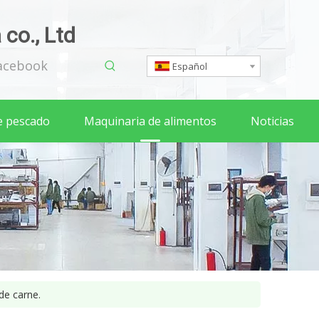
co., Ltd
acebook
Español
e pescado
Maquinaria de alimentos
Noticias
de carne.