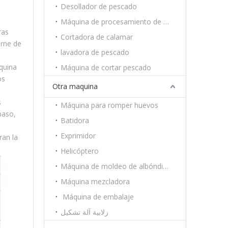
Desollador de pescado
Máquina de procesamiento de camarón
ras
Cortadora de calamar
arne de
lavadora de pescado
áquina
Máquina de cortar pescado
os
Otra maquina
s
Máquina para romper huevos
paso,
Batidora
Exprimidor
ran la
Helicóptero
Máquina de moldeo de albóndigas
Máquina mezcladora
Máquina de embalaje
زلابية آلة تشكيل