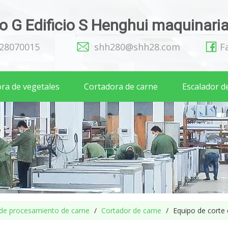
 G Edificio S Henghui maquinaria 
128070015
shh280@shh28.com
F
ra de vegetales
Cortadora de carne
Escalador d
de procesamiento de carne
/
Cortador de carne
/
Equipo de corte 