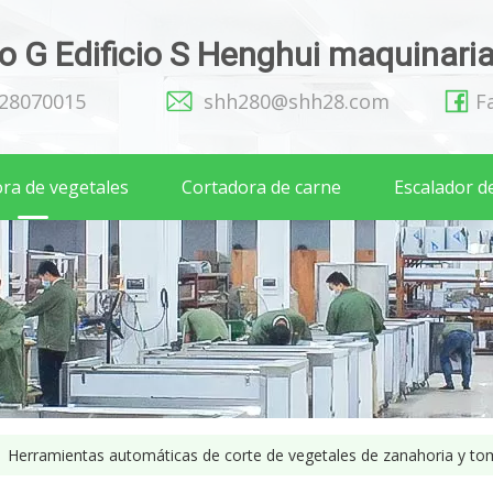
 G Edificio S Henghui maquinaria 
128070015
shh280@shh28.com
F
ra de vegetales
Cortadora de carne
Escalador d
/
Herramientas automáticas de corte de vegetales de zanahoria y to