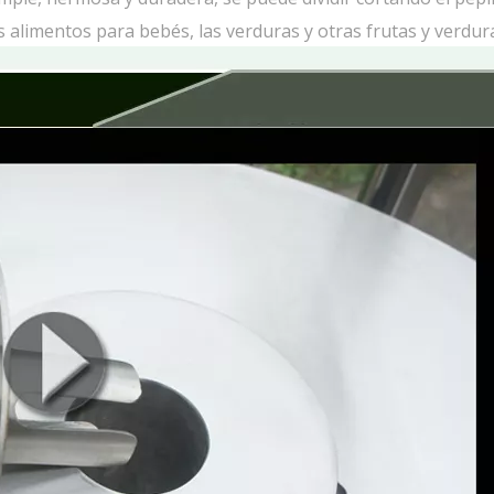
os alimentos para bebés, las verduras y otras frutas y verdur