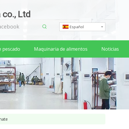
co., Ltd
acebook
Español
e pescado
Maquinaria de alimentos
Noticias
mate