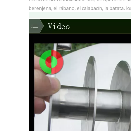
berenjena, el rábano, el calabacín, la batata, l