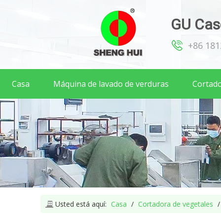
GU Caso
+86 18
Casa
Máquina de lavado de verduras
Cortado
Usted está aquí:
Casa
/
Cortadora de vegetales