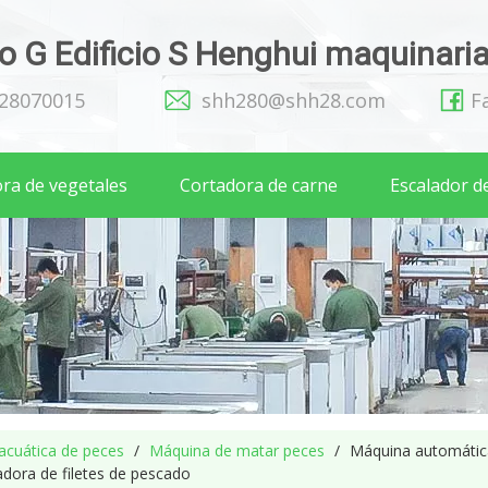
 G Edificio S Henghui maquinaria 
128070015
shh280@shh28.com
F
ra de vegetales
Cortadora de carne
Escalador d
acuática de peces
/
Máquina de matar peces
/
Máquina automátic
adora de filetes de pescado