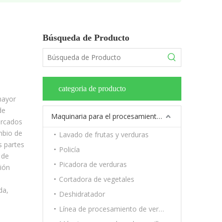
Búsqueda de Producto
categoria de producto
mayor
de
Maquinaria para el procesamiento de frutas y verduras.
ercados
mbio de
Lavado de frutas y verduras
s partes
Policía
 de
Picadora de verduras
sión
Cortadora de vegetales
da,
Deshidratador
Línea de procesamiento de verduras y frutas.