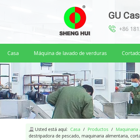
GU Caso
+86 18
Casa
Máquina de lavado de verduras
Cortado
Usted está aquí:
Casa
/
Productos
/
Maquinaria 
destripadora de pescado, maquinaria alimentaria, cort