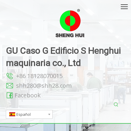
GU Caso G Edificio S Henghui
maquinaria co., Ltd
+86 18128070015
shh280@shh28.com
Facebook
Español