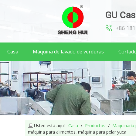
GU Caso
+86 18
Casa
Máquina de lavado de verduras
Cortado
Usted está aquí:
Casa
/
Productos
/
Maquinaria 
máquina para alimentos, máquina para pelar yuca