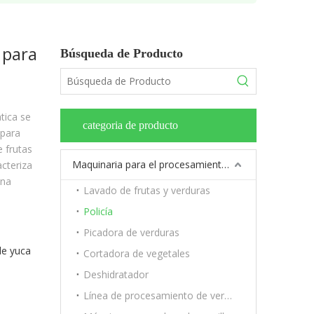
 para
Búsqueda de Producto
tica se
categoria de producto
 para
 frutas
Maquinaria para el procesamiento de frutas y verduras.
acteriza
una
Lavado de frutas y verduras
Policía
Picadora de verduras
de yuca
Cortadora de vegetales
Deshidratador
Línea de procesamiento de verduras y frutas.