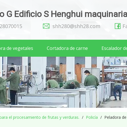
 G Edificio S Henghui maquinaria 
128070015
shh280@shh28.com
F
ra de vegetales
Cortadora de carne
Escalador d
para el procesamiento de frutas y verduras.
/
Policía
/
Peladora de 