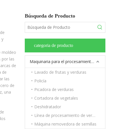
Búsqueda de Producto
 de
 y
á
categoria de producto
e moldeo
 por las
Maquinaria para el procesamiento de frutas y verduras.
marcas de
a de
Lavado de frutas y verduras
ar las
Policía
acero de
Picadora de verduras
z, una
Cortadora de vegetales
Deshidratador
 de
Línea de procesamiento de verduras y frutas.
dos
Máquina removedora de semillas