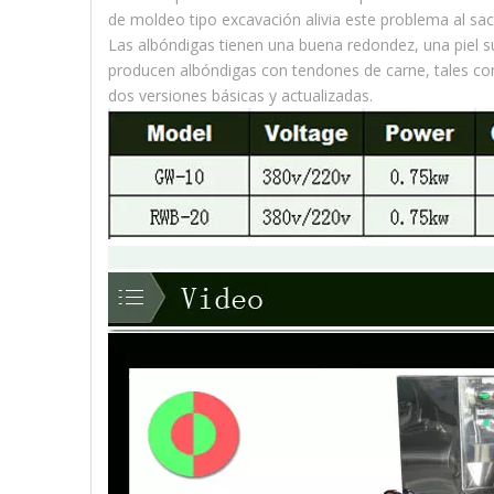
de moldeo tipo excavación alivia este problema al sa
Las albóndigas tienen una buena redondez, una piel su
producen albóndigas con tendones de carne, tales com
dos versiones básicas y actualizadas.