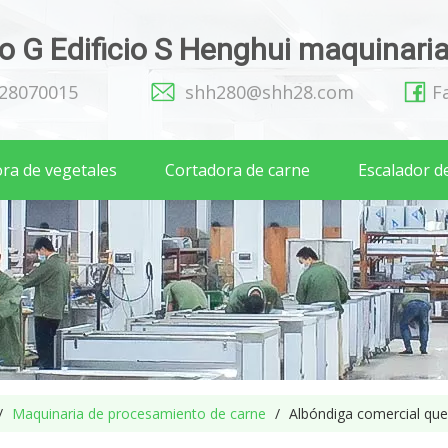
 G Edificio S Henghui maquinaria 
128070015
shh280@shh28.com
F
ra de vegetales
Cortadora de carne
Escalador d
/
Maquinaria de procesamiento de carne
/
Albóndiga comercial qu