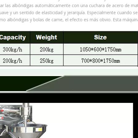
car las albóndigas automáticamente con una cuchara de acero de mate
ave y un sentido de elasticidad y jerarquía. Especialmente cuando se
o albóndigas y bolas de carne, el efecto es más obvio. Esta máquin