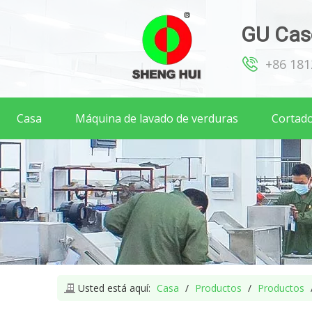
GU Caso
+86 18
Casa
Máquina de lavado de verduras
Cortado
Usted está aquí:
Casa
/
Productos
/
Productos