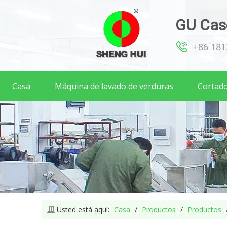
GU Caso
+86 18
Casa
Máquina de lavado de verduras
Cortado
Usted está aquí:
Casa
/
Productos
/
Productos