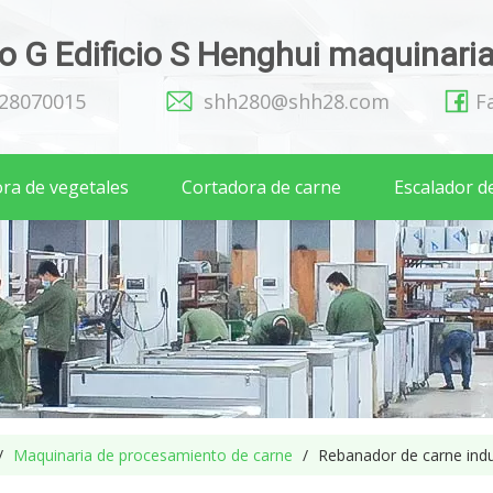
 G Edificio S Henghui maquinaria 
128070015
shh280@shh28.com
F
ra de vegetales
Cortadora de carne
Escalador d
/
Maquinaria de procesamiento de carne
/
Rebanador de carne indu