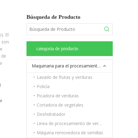
Búsqueda de Producto
). El
s son
de
categoria de producto
l de
a
Maquinaria para el procesamiento de frutas y verduras.
Lavado de frutas y verduras
l
Policía
Picadora de verduras
er
Cortadora de vegetales
Deshidratador
Línea de procesamiento de verduras y frutas.
Máquina removedora de semillas