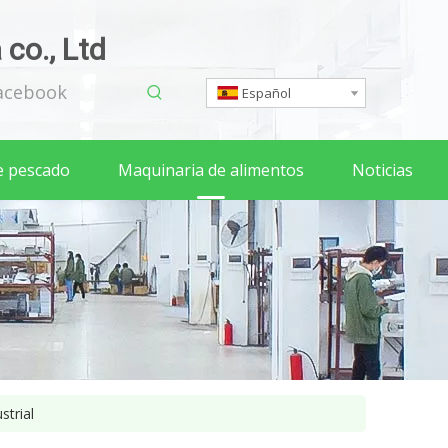
co., Ltd
acebook
Español
e pescado
Maquinaria de alimentos
Noticias
strial